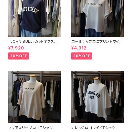
「JOHN BULL」カットオフスリ
ロールアップロゴプリントワイド
ーブスウェット
Tシャツ
¥7,920
¥4,312
20%OFF
20%OFF
フレアスリーブロゴＴシャツ
カレッジロゴワイドＴシャツ