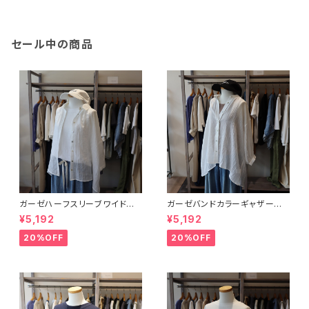
セール中の商品
ガーゼハーフスリーブワイドブラ
ガーゼバンドカラーギャザーブラ
ウス
ウス
¥5,192
¥5,192
20%OFF
20%OFF