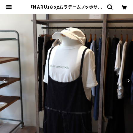
「NARU」８ozムラデニムノッポサロ
ペット | Nuts & Glove