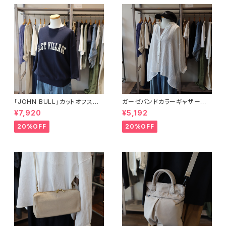
「JOHN BULL」カットオフスリ
ガーゼバンドカラーギャザーブラ
ーブスウェット
ウス
¥7,920
¥5,192
20%OFF
20%OFF