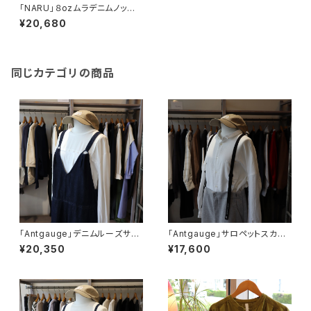
「NARU」８ozムラデニムノッポ
サロペット
¥20,680
同じカテゴリの商品
「Antgauge」デニムルーズサロ
「Antgauge」サロペットスカー
ペット
ト
¥20,350
¥17,600