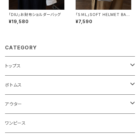
「DIU」お財布ショルダーバッグ
「ＳＭＬ」SOFT HELMET BAG
SS
¥19,580
¥7,590
CATEGORY
トップス
カットソー
ボトムス
ニット
スカート
アウター
ブラウス
パンツ
コート
ワンピース