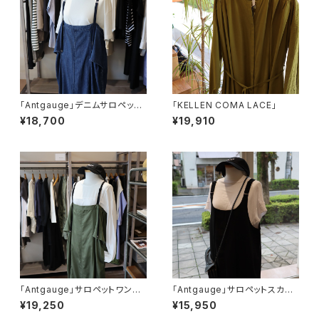
「Antgauge」デニムサロペット
「KELLEN COMA LACE」
ワンピース
¥18,700
¥19,910
「Antgauge」サロペットワンピ
「Antgauge」サロペットスカー
ース
ト
¥19,250
¥15,950