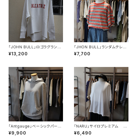
「JOHN BULL」ロゴラグランス
「JHON BULL」ランダムテレコ
ウェット
ボックスＴシャツ
¥13,200
¥7,700
「Antgauge」ベーシックパーカ
「NARU」サイロプレミアム ワ
ー
イドTシャツ
¥9,900
¥6,490