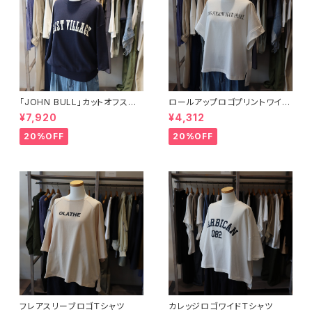
「JOHN BULL」カットオフスリ
ロールアップロゴプリントワイド
ーブスウェット
Tシャツ
¥7,920
¥4,312
20%OFF
20%OFF
フレアスリーブロゴＴシャツ
カレッジロゴワイドＴシャツ