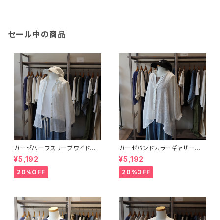
セール中の商品
ガーゼハーフスリーブワイドブラ
ガーゼバンドカラーギャザーブラ
ウス
ウス
¥5,192
¥5,192
20%OFF
20%OFF