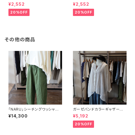
¥2,552
¥2,552
20%OFF
20%OFF
その他の商品
「NARU」シーチングワッシャーノ
ガーゼバンドカラーギャザーブラ
ッポパンツ
ウス
¥14,300
¥5,192
20%OFF