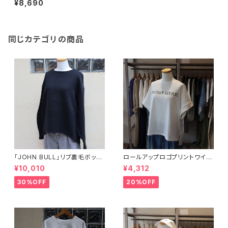
¥8,690
同じカテゴリの商品
「JOHN BULL」リブ裏毛ボック
ロールアップロゴプリントワイド
スプルオーバー
Tシャツ
¥10,010
¥4,312
30%OFF
20%OFF