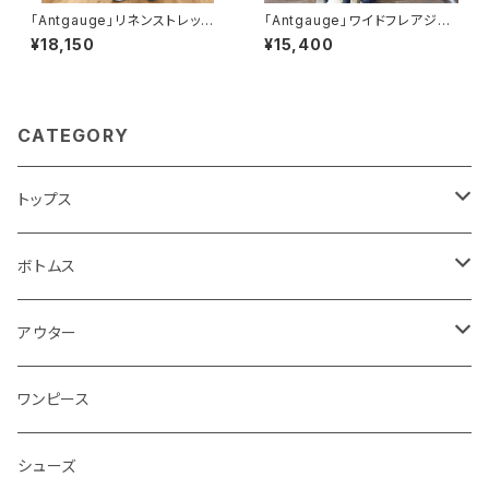
「Antgauge」リネンストレッチ
「Antgauge」ワイドフレアジー
イージートラウザー
ンズ
¥18,150
¥15,400
CATEGORY
トップス
カットソー
ボトムス
ニット
スカート
アウター
ブラウス
パンツ
コート
ワンピース
ブルゾン
シューズ