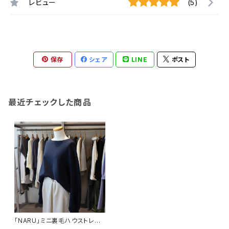
レビュー
(5)
保存
シェア
LINE
ポスト
最近チェックした商品
「NARU」ミニ裏毛ハウストレー
ナー